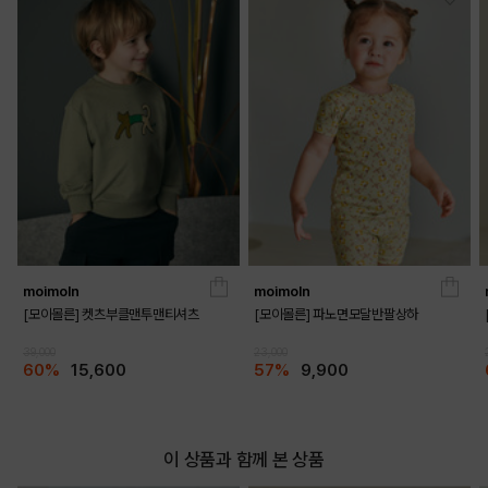
DETAILS
moimoln
moimoln
[모이몰른] 켓츠부클맨투맨티셔츠
[모이몰른] 파노면모달반팔상하
39,000
23,000
60%
15,600
57%
9,900
이 상품과 함께 본 상품