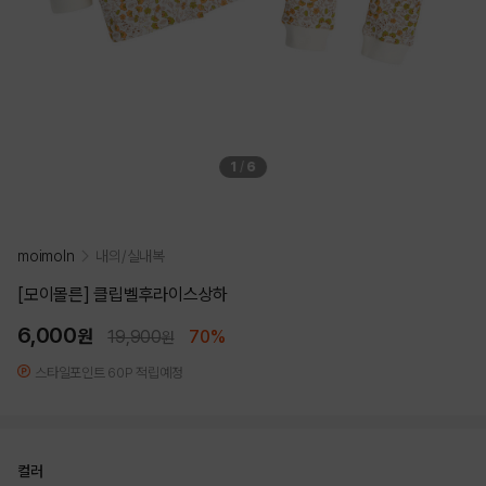
1
/
6
moimoln
내의/실내복
[모이몰른] 클립벨후라이스상하
6,000
원
19,900
70%
원
스타일포인트 60P 적립예정
컬러