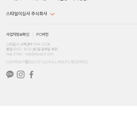
스타일이십사 주식회사
대표이사 : 임동환, 김지원
사업자정보확인
PC버전
주소 : 서울시 강남구 논현로 633, 6층 (논현동, 한세엠케이빌딩)
사업자등록번호 : 116-81-32499
스타일24 고객센터 1544-5336
평일 09:00~ 18:00 (토/일/공휴일 휴무)
통신판매업신고번호 : 제 2024-서울강남-04239
help Email : help@style24.com
개인정보보호책임자 : 배기영
COPYRIGHTⓒ2021 STYLE24 ALL RIGHTS RESERVED.
호스팅 서비스 : 스타일이십사㈜
고객센터 1544-5336(평일 09:00~ 18:00 토/일/공휴일 휴무)