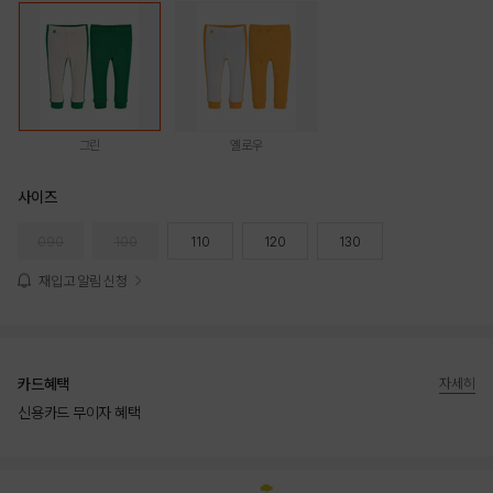
그린
옐로우
사이즈
090
100
110
120
130
재입고 알림 신청
카드혜택
자세히
신용카드 무이자 혜택
상품상세정보