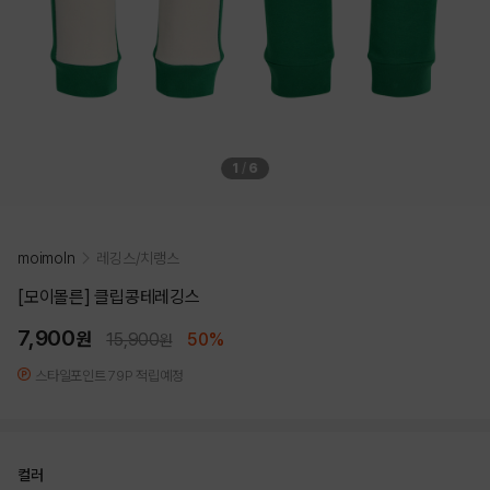
1
/
6
moimoln
레깅스/치랭스
[모이몰른] 클립콩테레깅스
7,900
원
15,900
50%
원
스타일포인트 79P 적립예정
컬러