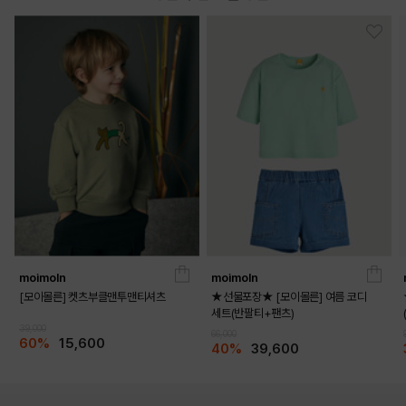
moimoln
moimoln
[모이몰른] 켓츠부클맨투맨티셔츠
★선물포장★ [모이몰른] 여름 코디
세트(반팔티+팬츠)
39,000
66,000
60%
15,600
40%
39,600