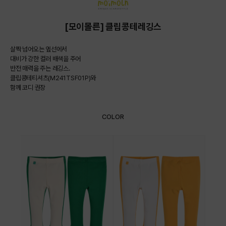
[모이몰른] 클립콩테레깅스
살짝 넘어오는 옆선에서
대비가 강한 컬러 배색을 주어
반전 매력을 주는 레깅스.
클립콩테티셔츠(M241TSF01P)와
함께 코디 권장
COLOR