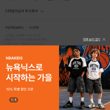
스타일이십사 주식회사
대표이사 : 임동환, 김지원
사업자정보확인
PC버전
주소 : 서울시 강남구 논현로 633, 6층 (논현동, 한세엠케이빌딩)
사업자등록번호 : 116-81-32499
스타일24 고객센터 1544-5336
하루 보지 않기
평일 09:00~ 18:00 (토/일/공휴일 휴무)
통신판매업신고번호 : 제 2024-서울강남-04239
help Email : help@style24.com
개인정보보호책임자 : 배기영
COPYRIGHTⓒ2021 STYLE24 ALL RIGHTS RESERVED.
호스팅 서비스 : 스타일이십사㈜
고객센터 1544-5336(평일 09:00~ 18:00 토/일/공휴일 휴무)
1
/
1