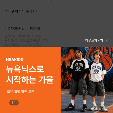
스타일이십사 주식회사
대표이사 : 임동환, 김지원
사업자정보확인
PC버전
주소 : 서울시 강남구 논현로 633, 6층 (논현동, 한세엠케이빌딩)
사업자등록번호 : 116-81-32499
스타일24 고객센터 1544-5336
하루 보지 않기
평일 09:00~ 18:00 (토/일/공휴일 휴무)
통신판매업신고번호 : 제 2024-서울강남-04239
help Email : help@style24.com
개인정보보호책임자 : 배기영
COPYRIGHTⓒ2021 STYLE24 ALL RIGHTS RESERVED.
호스팅 서비스 : 스타일이십사㈜
고객센터 1544-5336(평일 09:00~ 18:00 토/일/공휴일 휴무)
1
/
1