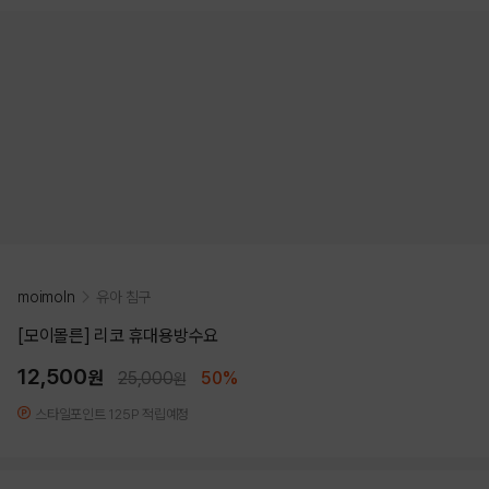
moimoln
유아 침구
[모이몰른] 리코 휴대용방수요
12,500
원
25,000
50%
원
스타일포인트 125P 적립예정