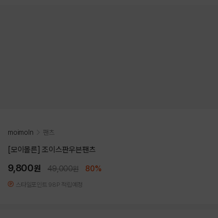
moimoln
팬츠
[모이몰른] 조이스판우븐팬츠
9,800
원
49,000
80%
원
스타일포인트 98P 적립예정