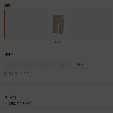
컬러
베이지
사이즈
100
110
120
130
140
재입고 알림 신청
카드혜택
신용카드 무이자 혜택
상품상세정보