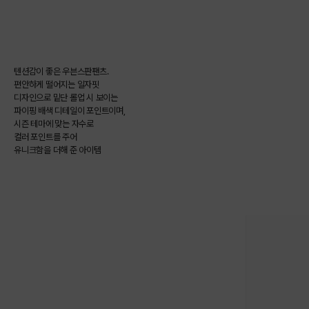
텐션감이 좋은 우븐스판팬츠.
편안하게 떨어지는 일자핏
디자인으로 밑단 롤업 시 보이는
파이핑 배색 디테일이 포인트이며,
시즌 테마에 맞는 자수로
컬러 포인트를 주어
유니크함을 더해 준 아이템