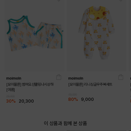
moimoln
moimoln
[모이몰른] 썸머오션쿨링나시상하
[모이몰른] 리니싱글우주복세트
[여름]
45,000
29,000
80%
9,000
30%
20,300
DETAILS
이 상품과 함께 본 상품