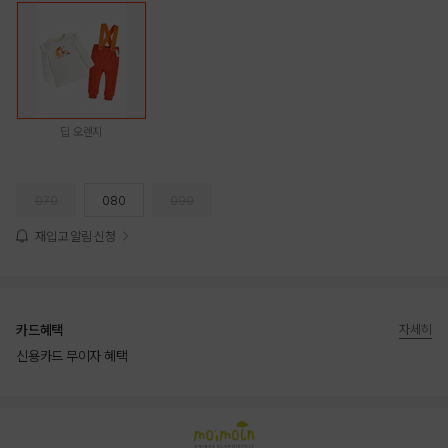
딥 오렌지
070
080
090
재입고 알림 신청
카드혜택
자세히
신용카드 무이자 혜택
상품상세정보