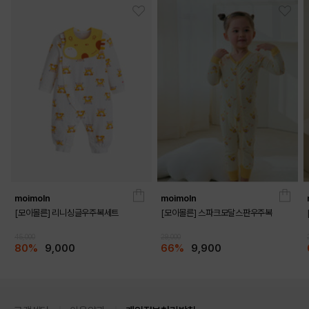
moimoln
moimoln
[모이몰른] 리니싱글우주복세트
[모이몰른] 스파크모달스판우주복
45,000
29,000
80%
9,000
66%
9,900