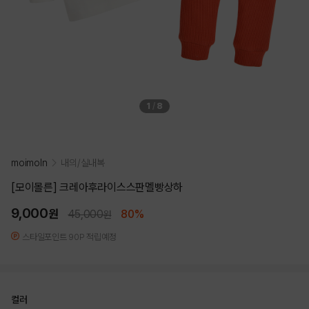
1
/
8
moimoln
내의/실내복
[모이몰른] 크레아후라이스스판멜빵상하
9,000
원
45,000
80%
원
스타일포인트 90P 적립예정
컬러