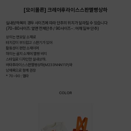
[모이몰른] 크레아후라이스스판멜빵상하
실내상하복의 경우 사이즈에 따라 단추의 위치가 달라질 수 있습니다
(70~80사이즈: 앞면 전체단추 / 90사이즈~ : 어깨 일부 단추)
상의는 면모달 소재로
터치감이 부드럽고 스판기가 있어
활동성이 편한 소재이며
하의는 골지 소재에 멜빵 바지
스타일로 디자인한 실내상하.
바타후라이스스판멜빵상하(M233NNN11P)와
남매룩으로 함께 권장
* 70~90 : 옆타
COLOR