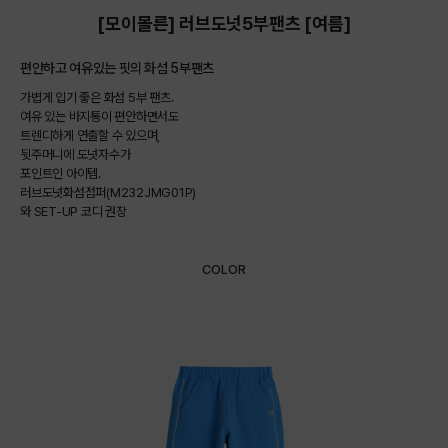
[모이몰른] 러브도넛5부팬츠 [여름]
편안하고 여유있는 핏의 화섬 5부팬츠
가볍게 입기 좋은 화섬 5부 팬츠.
여유 있는 바지통이 편안하면서도
트렌디하게 연출할 수 있으며,
뒷주머니에 도넛자수가
포인트인 아이템.
러브도넛화섬점퍼(M232JMG01P)
와 SET-UP 코디 권장
COLOR