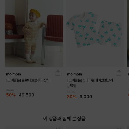
moimoln
moimoln
[모이몰른] 클로니트블루머상하
[모이몰른] C파야쿨에버반팔상하
[여름]
DETAILS
99,000
12,900
50%
49,500
30%
9,000
이 상품과 함께 본 상품