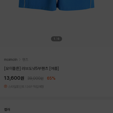
1
/
6
moimoln
팬츠
[모이몰른] 러브도넛5부팬츠 [여름]
13,600
원
39,000
65%
원
스타일포인트 136P 적립예정
컬러