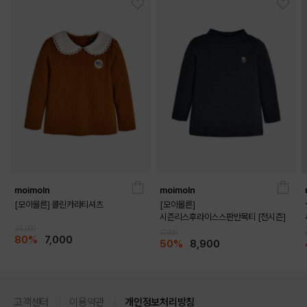
moimoln
moimoln
[모이몰른] 콜린카라티셔츠
[모이몰른]
시즌리스후라이스스판반목티 [전시즌]
35,000
17,900
80%
7,000
50%
8,900
고객센터
이용약관
개인정보처리방침