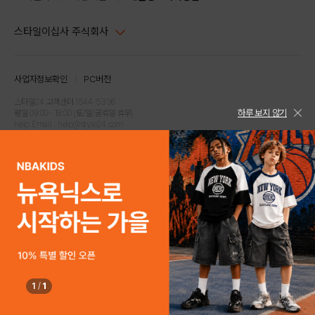
스타일이십사 주식회사
대표이사 : 임동환, 김지원
사업자정보확인
PC버전
주소 : 서울시 강남구 논현로 633, 6층 (논현동, 한세엠케이빌딩)
사업자등록번호 : 116-81-32499
스타일24 고객센터 1544-5336
하루 보지 않기
평일 09:00~ 18:00 (토/일/공휴일 휴무)
통신판매업신고번호 : 제 2024-서울강남-04239
help Email : help@style24.com
개인정보보호책임자 : 배기영
COPYRIGHTⓒ2021 STYLE24 ALL RIGHTS RESERVED.
호스팅 서비스 : 스타일이십사㈜
고객센터 1544-5336(평일 09:00~ 18:00 토/일/공휴일 휴무)
1
/
1