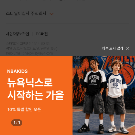
스타일이십사 주식회사
대표이사 : 임동환, 김지원
사업자정보확인
PC버전
주소 : 서울시 강남구 논현로 633, 6층 (논현동, 한세엠케이빌딩)
사업자등록번호 : 116-81-32499
스타일24 고객센터 1544-5336
하루 보지 않기
평일 09:00~ 18:00 (토/일/공휴일 휴무)
통신판매업신고번호 : 제 2024-서울강남-04239
help Email : help@style24.com
개인정보보호책임자 : 배기영
COPYRIGHTⓒ2021 STYLE24 ALL RIGHTS RESERVED.
호스팅 서비스 : 스타일이십사㈜
고객센터 1544-5336(평일 09:00~ 18:00 토/일/공휴일 휴무)
1
/
1