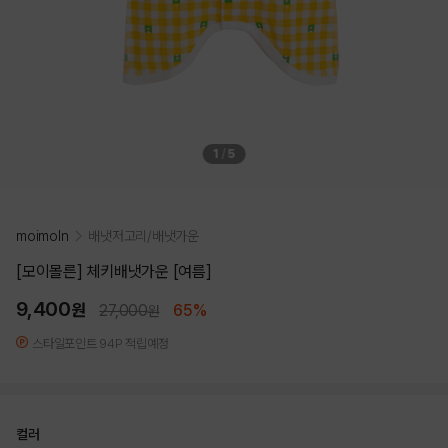
1
/
5
moimoln
배냇저고리/배냇가운
[모이몰른] 체키배냇가운 [여름]
9,400
원
27,000
65%
원
스타일포인트 94P 적립예정
컬러