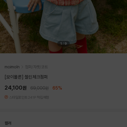
1
/
9
moimoln
점퍼/자켓/코트
[모이몰른] 셀린체크점퍼
24,100
원
69,000
65%
원
스타일포인트 241P 적립예정
컬러