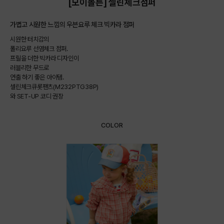
[모이몰른] 셀린체크점퍼
가볍고 시원한 느낌의 우븐요루 체크 빅카라 점퍼
시원한 터치감의
폴리요루 선염체크 점퍼.
프릴을 더한 빅카라 디자인이
러블리한 무드로
연출 하기 좋은 아이템.
셀린체크큐롯팬츠(M232PTG38P)
와 SET-UP 코디 권장
COLOR