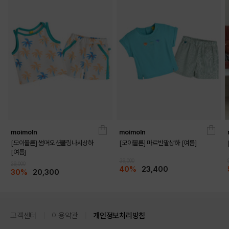
PRODUCT VIEW
moimoln
moimoln
[모이몰른] 썸머오션쿨링나시상하
[모이몰른] 마르반팔상하 [여름]
[여름]
39,000
29,000
40%
23,400
30%
20,300
고객센터
이용약관
개인정보처리방침