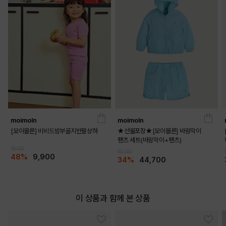
moimoln
moimoln
[모이몰른] 비비드밤부골지반팔상하
★선물포장★[모이몰른] 바람막이
팬츠 세트(바람막이+팬츠)
19,000
68,000
48%
9,900
34%
44,700
이 상품과 함께 본 상품