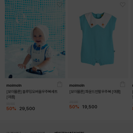
moimoln
moimoln
[모이몰른] 블루밍오버올우주복세트
[모이몰른] 파운드반팔우주복 [여름]
[여름]
39,000
59,000
50%
19,500
50%
29,500