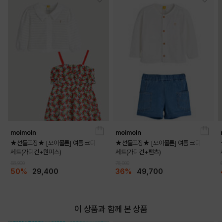
moimoln
moimoln
★선물포장★ [모이몰른] 여름 코디
★선물포장★ [모이몰른] 여름 코디
DETAILS
세트(가디건+원피스)
세트(가디건+팬츠)
58,900
78,000
50%
29,400
36%
49,700
이 상품과 함께 본 상품