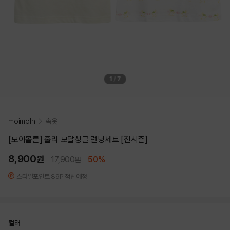
1
/
7
moimoln
속옷
[모이몰른] 줄리 모달싱글 런닝세트 [전시즌]
8,900
원
17,900
50%
원
스타일포인트 89P 적립예정
컬러