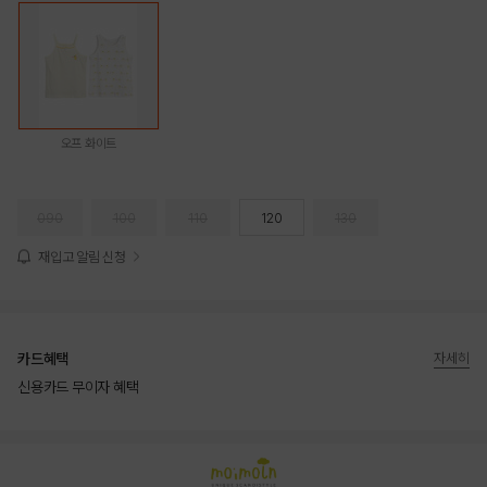
오프 화이트
090
100
110
120
130
재입고 알림 신청
카드혜택
자세히
신용카드 무이자 혜택
상품상세정보