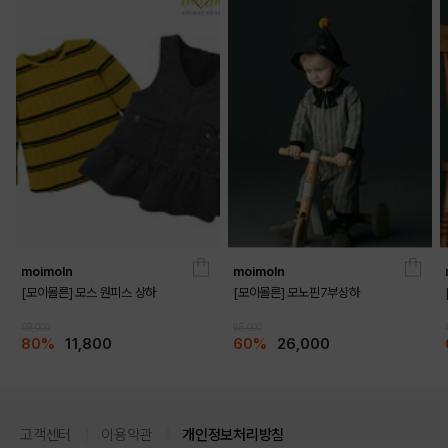
moimoln
moimoln
[모이몰른] 모스 원피스 상하
[모이몰른] 모노핀7부상하
59,000
65,000
80%
11,800
60%
26,000
고객센터
이용약관
개인정보처리방침