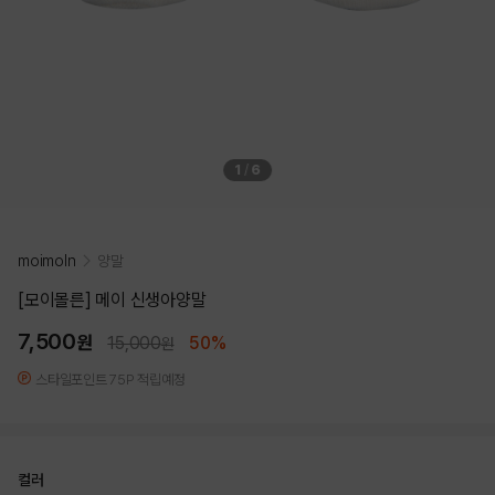
1
/
6
moimoln
양말
[모이몰른] 메이 신생아양말
7,500
원
15,000
50%
원
스타일포인트 75P 적립예정
컬러