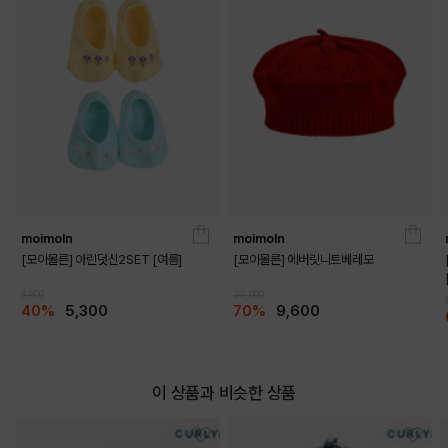
DETAILS
moimoln
moimoln
[모이몰른] 아린덧신2SET [여름]
[모이몰른] 에버릿니트베레모
8,900
32,000
40%
5,300
70%
9,600
이 상품과 비슷한 상품