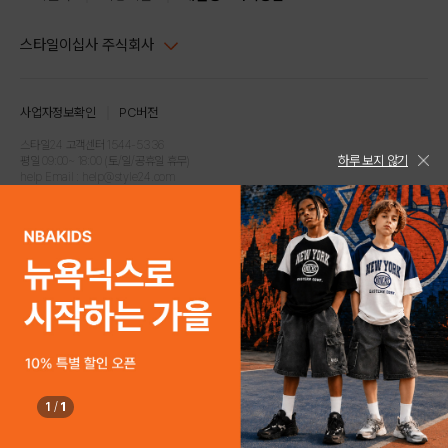
스타일이십사 주식회사
대표이사 : 임동환, 김지원
사업자정보확인
PC버전
주소 : 서울시 강남구 논현로 633, 6층 (논현동, 한세엠케이빌딩)
사업자등록번호 : 116-81-32499
스타일24 고객센터 1544-5336
하루 보지 않기
평일 09:00~ 18:00 (토/일/공휴일 휴무)
통신판매업신고번호 : 제 2024-서울강남-04239
help Email : help@style24.com
개인정보보호책임자 : 배기영
COPYRIGHTⓒ2021 STYLE24 ALL RIGHTS RESERVED.
호스팅 서비스 : 스타일이십사㈜
고객센터 1544-5336(평일 09:00~ 18:00 토/일/공휴일 휴무)
1
/
1