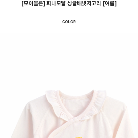
[모이몰른] 피나모달 싱글배냇저고리 [여름]
COLOR