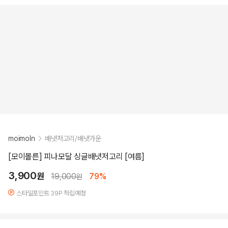
moimoln
배냇저고리/배냇가운
[모이몰른] 피나모달 싱글배냇저고리 [여름]
3,900
원
19,000
79%
원
스타일포인트 39P 적립예정