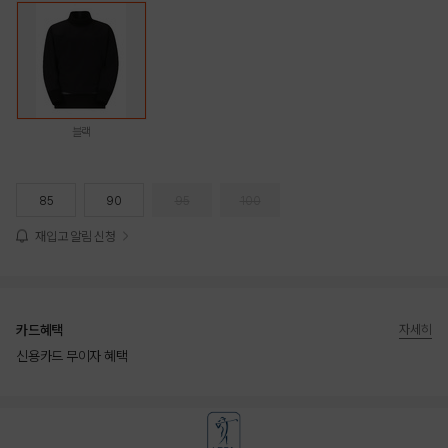
블랙
85
90
95
100
재입고 알림 신청
카드혜택
자세히
신용카드 무이자 혜택
상품상세정보