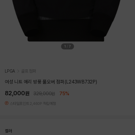
1
/
7
LPGA
골프 점퍼
여성 니트 에리 방풍 풀오버 점퍼(L243WB732P)
82,000
원
329,000
75%
원
스타일포인트 2,460P 적립예정
컬러