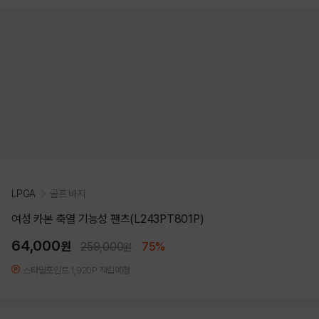
LPGA
골프 바지
여성 카본 축열 기능성 팬츠(L243PT801P)
64,000
원
259,000
75%
원
스타일포인트 1,920P 적립예정