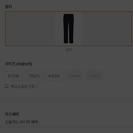
컬러
블랙
사이즈 cm(inch)
67(26)
70(27)
64(25)
73(28)
76(29)
재입고 알림 신청
카드혜택
신용카드 무이자 혜택
상품상세정보