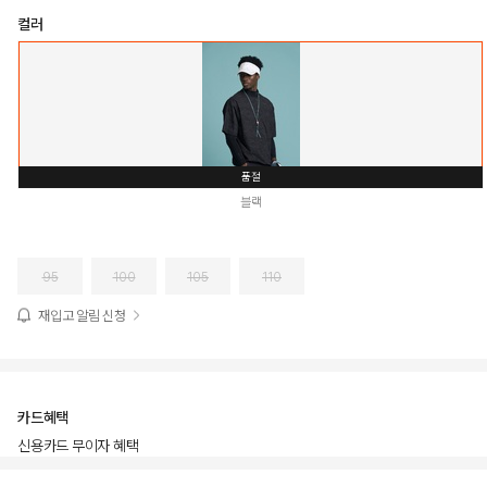
컬러
품절
블랙
95
100
105
110
재입고 알림 신청
카드혜택
신용카드 무이자 혜택
상품상세정보