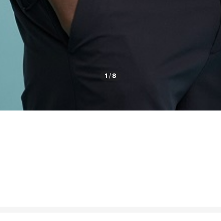
1
/
8