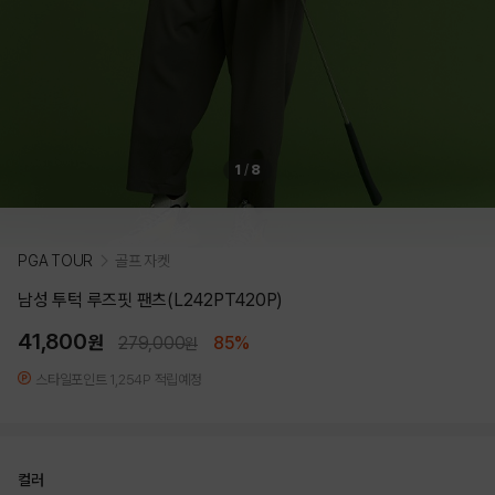
1
/
8
PGA TOUR
골프 자켓
남성 투턱 루즈핏 팬츠(L242PT420P)
41,800
원
279,000
85%
원
스타일포인트 1,254P 적립예정
컬러