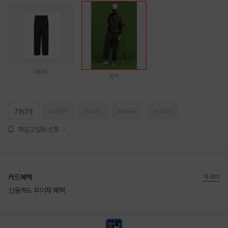
네이비
카키
79(31)
82(32)
85(33)
88(34)
91(35)
재입고 알림 신청
카드혜택
자세히
신용카드 무이자 혜택
상품상세정보