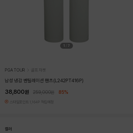
1
/
7
PGA TOUR
골프 자켓
남성 냉감 벤틸레이션 팬츠(L242PT416P)
38,800
원
259,000
85%
원
스타일포인트 1,164P 적립예정
컬러