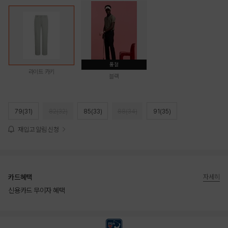
품절
라이트 카키
블랙
79(31)
82(32)
85(33)
88(34)
91(35)
재입고 알림 신청
카드혜택
자세히
신용카드 무이자 혜택
상품상세정보