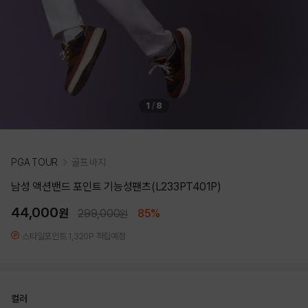
1
/
8
PGA TOUR
골프 바지
남성 액션밴드 포인트 기능성팬츠(L233PT401P)
44,000
원
299,000
85%
원
스타일포인트 1,320P 적립예정
컬러