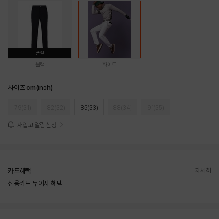
품절
블랙
화이트
사이즈 cm(inch)
79(31)
82(32)
85(33)
88(34)
91(35)
재입고 알림 신청
카드혜택
자세히
신용카드 무이자 혜택
상품상세정보