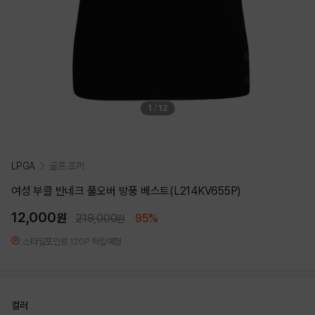
1
/
12
LPGA
골프 조끼
여성 부클 반네크 풀오버 방풍 베스트(L214KV655P)
12,000
원
219,000
95%
원
스타일포인트 120P 적립예정
컬러