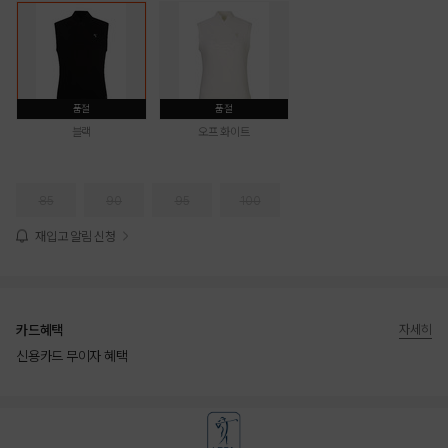
품절
품절
블랙
오프 화이트
85
90
95
100
재입고 알림 신청
카드혜택
자세히
신용카드 무이자 혜택
상품상세정보