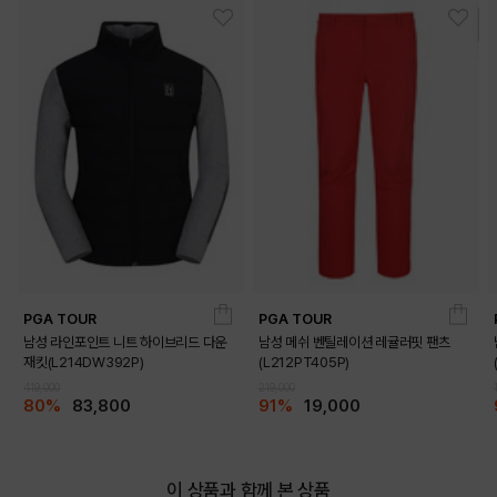
PGA TOUR
PGA TOUR
남성 라인포인트 니트 하이브리드 다운
남성 메쉬 벤틸레이션 레귤러핏 팬츠
재킷(L214DW392P)
(L212PT405P)
419,000
219,000
80%
83,800
91%
19,000
이 상품과 함께 본 상품