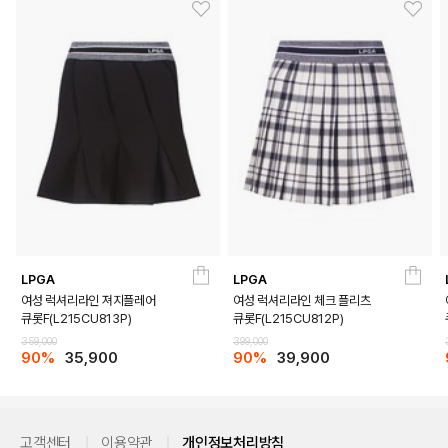
LPGA
LPGA
여성 럭셔리라인 져지플레어
여성 럭셔리라인 체크 플리츠
큐롯F(L215CU813P)
큐롯F(L215CU812P)
359,000
399,000
90%
35,900
90%
39,900
고객센터
이용약관
개인정보처리방침