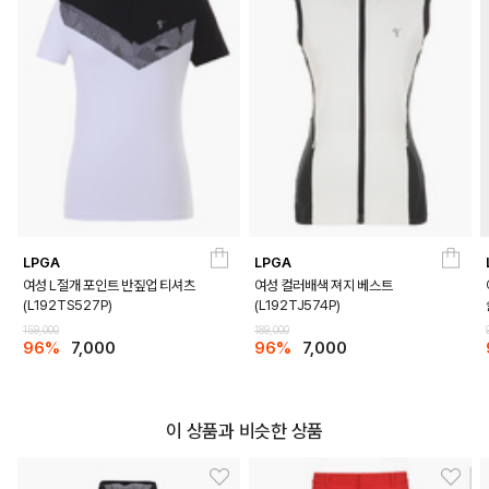
LPGA
LPGA
여성 L절개 포인트 반짚업 티셔츠
여성 컬러배색 져지 베스트
(L192TS527P)
(L192TJ574P)
159,000
189,000
96%
7,000
96%
7,000
이 상품과 비슷한 상품