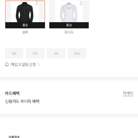
품절
품절
블랙
화이트
85
90
95
100
재입고 알림 신청
카드혜택
자세히
신용카드 무이자 혜택
상품상세정보