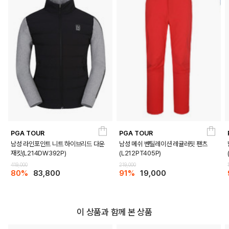
PGA TOUR
PGA TOUR
남성 라인포인트 니트 하이브리드 다운
남성 메쉬 벤틸레이션 레귤러핏 팬츠
재킷(L214DW392P)
(L212PT405P)
419,000
219,000
80%
83,800
91%
19,000
이 상품과 함께 본 상품