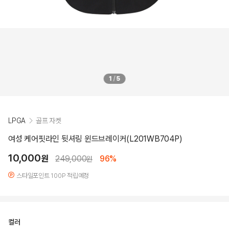
1
/
5
LPGA
골프 자켓
여성 케어핏라인 뒷셔링 윈드브레이커(L201WB704P)
10,000
원
249,000
96%
원
스타일포인트 100P 적립예정
컬러