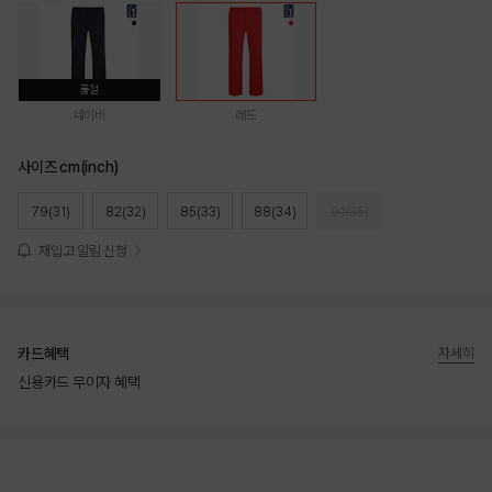
품절
네이비
레드
사이즈 cm(inch)
79(31)
82(32)
85(33)
88(34)
91(35)
재입고 알림 신청
카드혜택
자세히
신용카드 무이자 혜택
상품상세정보