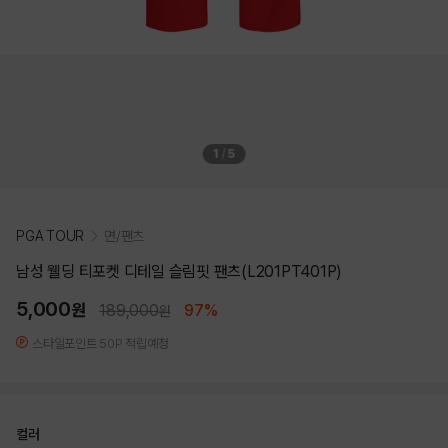
1
/
5
PGA TOUR
면/팬츠
남성 웰딩 티포켓 디테일 슬림핏 팬츠(L201PT401P)
5,000
원
189,000
97%
원
스타일포인트 50P 적립예정
컬러