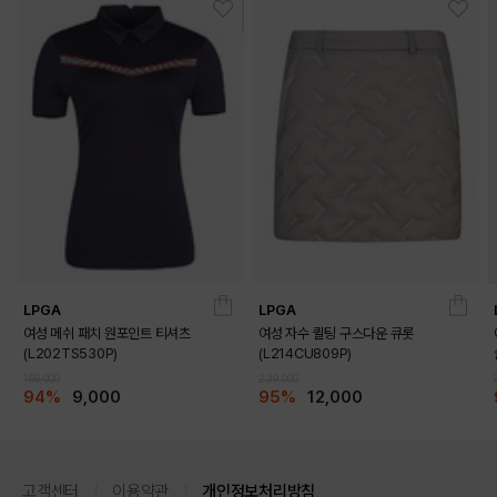
LPGA
LPGA
여성 메쉬 패치 원포인트 티셔츠
여성 자수 퀼팅 구스다운 큐롯
(L202TS530P)
(L214CU809P)
159,000
239,000
94%
9,000
95%
12,000
고객센터
이용약관
개인정보처리방침