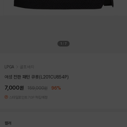
1
/
7
LPGA
골프 바지
여성 전판 패턴 큐롯(L201CU854P)
7,000
원
159,000
96%
원
스타일포인트 70P 적립예정
컬러