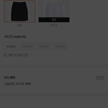
품절
블랙
화이트
사이즈 cm(inch)
64(25)
67(26)
70(27)
73(28)
재입고 알림 신청
카드혜택
자세히
신용카드 무이자 혜택
상품상세정보