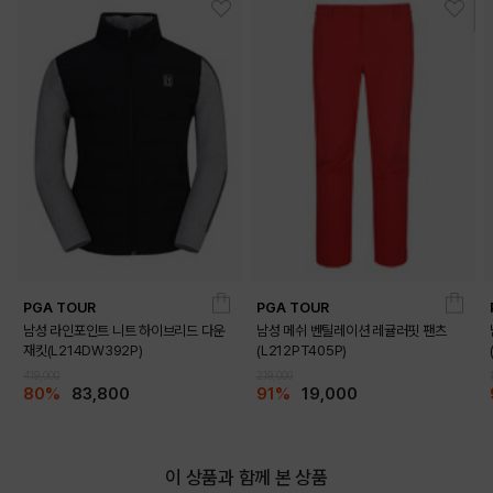
PGA TOUR
PGA TOUR
남성 라인포인트 니트 하이브리드 다운
남성 메쉬 벤틸레이션 레귤러핏 팬츠
재킷(L214DW392P)
(L212PT405P)
419,000
219,000
80%
83,800
91%
19,000
이 상품과 함께 본 상품