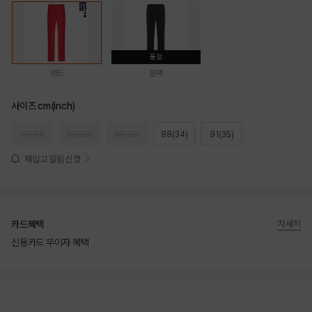
품절
레드
블랙
사이즈 cm(inch)
79(31)
82(32)
85(33)
88(34)
91(35)
재입고 알림 신청
카드혜택
자세히
신용카드 무이자 혜택
상품상세정보