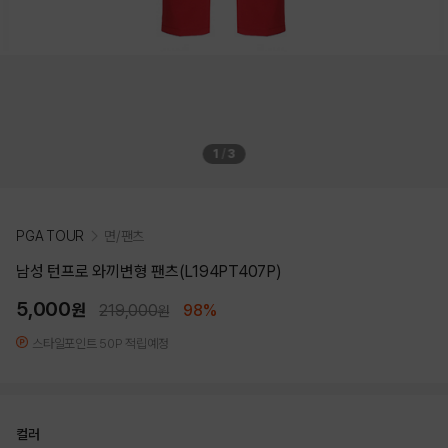
1
/
3
PGA TOUR
면/팬츠
남성 턴프로 와끼변형 팬츠(L194PT407P)
5,000
원
219,000
98%
원
스타일포인트 50P 적립예정
컬러