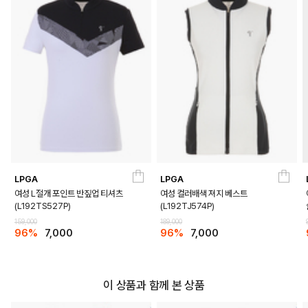
LPGA
LPGA
여성 L절개 포인트 반짚업 티셔츠
여성 컬러배색 져지 베스트
(L192TS527P)
(L192TJ574P)
159,000
189,000
96%
7,000
96%
7,000
이 상품과 함께 본 상품