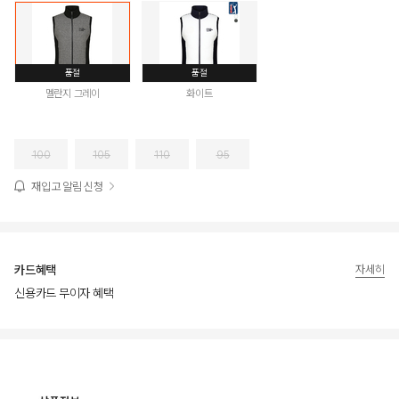
품절
품절
멜란지 그레이
화이트
100
105
110
95
재입고 알림 신청
카드혜택
자세히
신용카드 무이자 혜택
상품상세정보