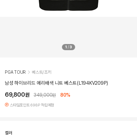
1
/
3
PGA TOUR
베스트/조끼
남성 하이브리드 에리배색 니트 베스트(L194KV209P)
69,800
원
349,000
80%
원
스타일포인트 698P 적립예정
컬러