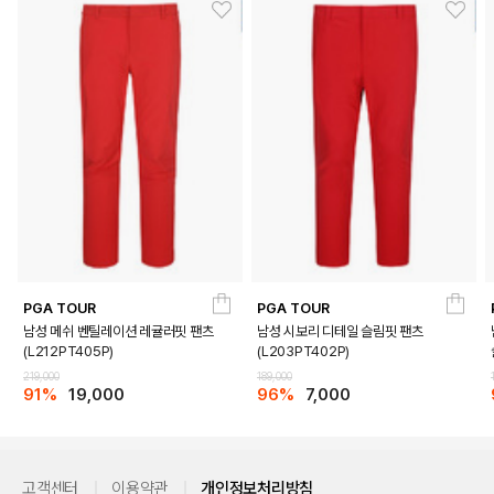
PGA TOUR
PGA TOUR
남성 메쉬 벤틸레이션 레귤러핏 팬츠
남성 시보리 디테일 슬림핏 팬츠
(L212PT405P)
(L203PT402P)
219,000
189,000
91%
19,000
96%
7,000
고객센터
이용약관
개인정보처리방침