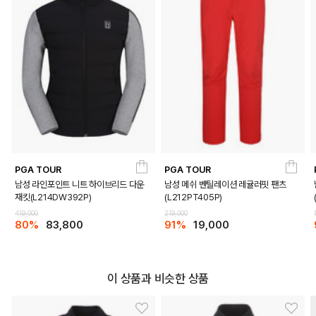
PGA TOUR
PGA TOUR
남성 라인포인트 니트 하이브리드 다운
남성 메쉬 벤틸레이션 레귤러핏 팬츠
재킷(L214DW392P)
(L212PT405P)
419,000
219,000
80%
83,800
91%
19,000
이 상품과 비슷한 상품