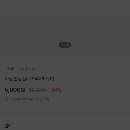
1
/
2
LPGA
모자/장갑
여성 헌팅캡(L194AP512P)
5,000
원
89,000
94%
원
스타일포인트 50P 적립예정
컬러