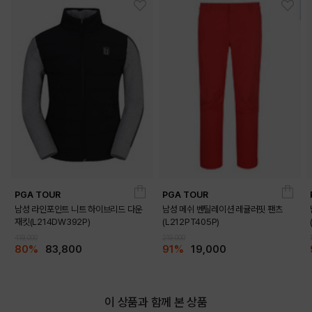
PGA TOUR
PGA TOUR
남성 라인포인트 니트 하이브리드 다운
남성 메쉬 벤틸레이션 레귤러핏 팬츠
재킷(L214DW392P)
(L212PT405P)
419,000
219,000
80%
83,800
91%
19,000
이 상품과 함께 본 상품