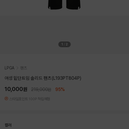
1
/
2
LPGA
팬츠
여성 밑단트임 솔리드 팬츠(L193PT804P)
10,000
원
219,000
95%
원
스타일포인트 100P 적립예정
컬러