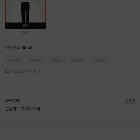
품절
블랙
사이즈 cm(inch)
64(25)
67(26)
70(27)
73(28)
76(29)
재입고 알림 신청
카드혜택
자세히
신용카드 무이자 혜택
상품상세정보