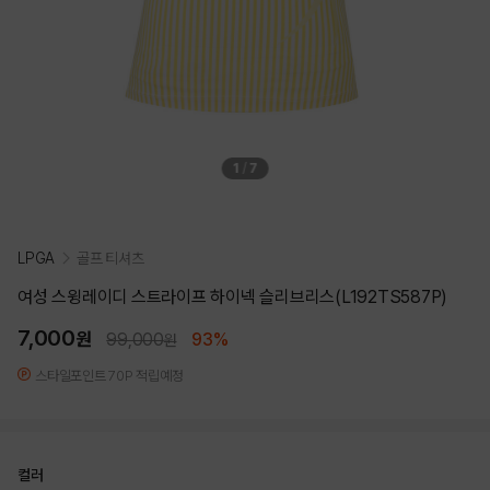
1
/
7
LPGA
골프 티셔츠
여성 스윙레이디 스트라이프 하이넥 슬리브리스(L192TS587P)
7,000
원
99,000
93%
원
스타일포인트 70P 적립예정
컬러