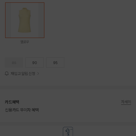
옐로우
85
90
95
재입고 알림 신청
카드혜택
자세히
신용카드 무이자 혜택
상품상세정보