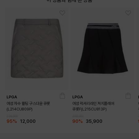
LPGA
LPGA
여성 자수 퀼팅 구스다운 큐롯
여성 럭셔리라인 져지플레어
(L214CU809P)
큐롯F(L215CU813P)
239,000
359,000
95%
12,000
90%
35,900