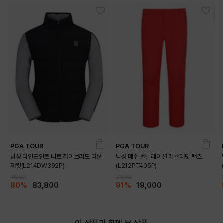
PGA TOUR
PGA TOUR
남성 라인포인트 니트 하이브리드 다운
남성 메쉬 벤틸레이션 레귤러핏 팬츠
재킷(L214DW392P)
(L212PT405P)
419,000
219,000
80%
83,800
91%
19,000
이 상품과 함께 본 상품