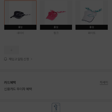
품절
품절
품절
네이비
핑크
화이트
F
재입고 알림 신청
카드혜택
자세히
신용카드 무이자 혜택
상품상세정보