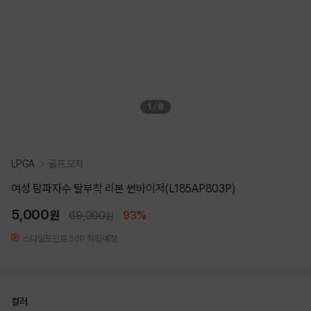
1
/
8
LPGA
골프 모자
여성 탐파자수 탈부착 리본 썬바이저(L185AP803P)
5,000
원
69,000
93%
원
스타일포인트 50P 적립예정
컬러