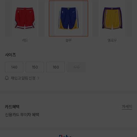
레드
블루
옐로우
사이즈
140
150
160
170
재입고 알림 신청
카드혜택
자세히
신용카드 무이자 혜택
상품상세정보