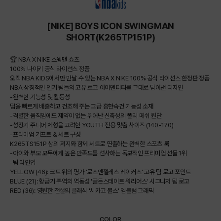
[NIKE] BOYS ICON SWINGMAN
SHORT(K265TP151P)
🏆 NBA X NIKE 스윙맨 쇼츠
100% 나이키 공식 라이선스 정품
오직 NBA KIDS에서만 만날 수 있는 NBA X NIKE 100% 공식 라이선스 한정판 정품
NBA 상징적인 인기 팀들의 고유 로고 아이덴티티를 그대로 담아낸 디자인
-완벽한 기능성 및 활동성
땀을 빠르게 배출하고 건조해 주는 고급 흡한속건 기능성 소재
-격렬한 움직임에도 제약이 없는 뛰어난 신축성의 폴리 메쉬 원단
-성장기 주니어 체형을 고려한 YOUTH 전용 맞춤 사이즈 (140-170)
-프리미엄 기프트 & 세트 구성
K265TS151P 상의 져지와 함께 세트로 연출하는 완벽한 스포츠 룩
-아이와 부모 모두에게 높은 만족도를 선사하는 독보적인 프리미엄 선물 1위
-팀 라인업
YELLOW (46): 코트 위의 명가 '로스앤젤레스 레이커스' 고유 팀 로고 포인트
BLUE (21): 황금기 주역의 역동성 '골든스테이트 워리어스' 시그니처 팀 로고
RED (36): 영원한 전설의 클래식 '시카고 불스' 엠블럼 그래픽
COLOR