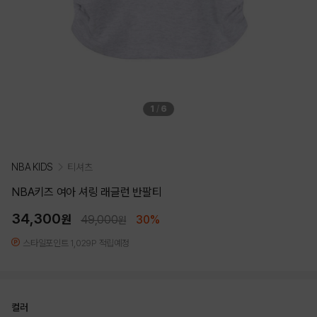
1
/
6
NBA KIDS
티셔츠
NBA키즈 여아 셔링 래글런 반팔티
34,300
원
49,000
30%
원
스타일포인트 1,029P 적립예정
컬러