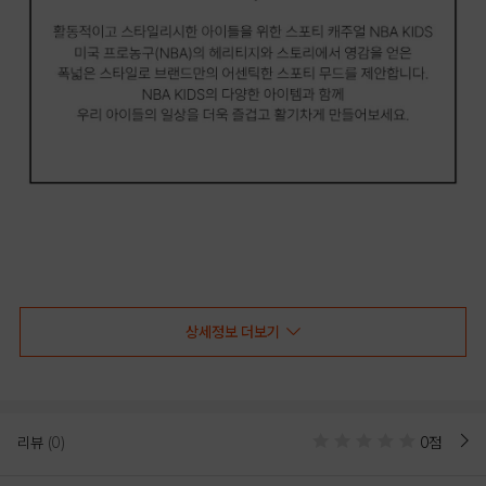
상세정보 더보기
NBA키즈 여아 셔링 래글런 반팔티
배색 라글란 소매와 하트 그래픽으로 포인트를 준 레귤러핏 반팔 티셔츠
라글란 소매에 배색을 더해 데일리로 코디하기 좋은 아이템
리뷰
(0)
0점
앞뒤 하트 아트웍 포인트가 심플하지만 포인트가 되어줄 디자인
몸판 라인 셔링으로 슬림한 핏을 연출