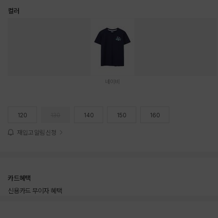
컬러
네이비
120
130
140
150
160
재입고 알림 신청
카드혜택
신용카드 무이자 혜택
상품상세정보