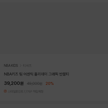
NBA KIDS
티셔츠
NBA키즈 팀 어센틱 홀리데이 그래픽 반팔티
39,200
원
49,000
20%
원
스타일포인트 1,176P 적립예정