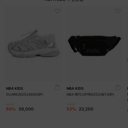
BLACK
SILVER
NBA KIDS
NBA KIDS
GUARD(K252AS500P)
NBA 웨이스트백(K252AB130P)
89,000
49,000
56%
39,000
53%
23,200