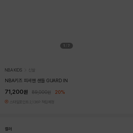
1
/
7
NBA KIDS
신발
NBA키즈 피셔맨 샌들 GUARD IN
71,200
원
89,000
20%
원
스타일포인트 2,136P 적립예정
컬러