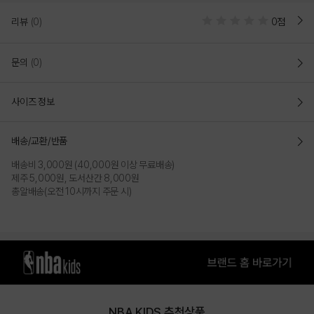
신발
리뷰
(0)
0점
매일 신고 싶은 편안함을 위해 힐 스트랩에 엘라스틱 밴드를 추가해
벨크로 조작 없이도 간편한 착탈이 가능합니다. 일상에서 가장 든든한
문의
(0)
선택이 될 수 있도록 발등 스토퍼로 미세한 피팅 조절이 가능하며,
단순함 속에 숨겨진 강력한 보호 기능으로 발가락 부상을 방지합니다.
사이즈 정보
COLOR
배송/교환/반품
배송비 3,000원 (40,000원 이상 무료배송)
제주 5,000원, 도서산간 8,000원
총알배송(오전 10시까지 주문 시)
NBA KIDS 추천상품