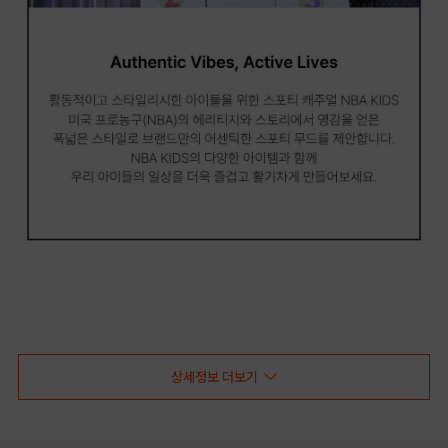
상세정보 더보기
NBA키즈 피셔맨 샌들 GUARD IN
25’SS 베스트셀러 'GUARD'의 업그레이드 버전으로, 슬림해진 어퍼와 
네오프렌 라이닝을 더해 장시간 착용에도 가볍고 부드러운 고기능성 여름 