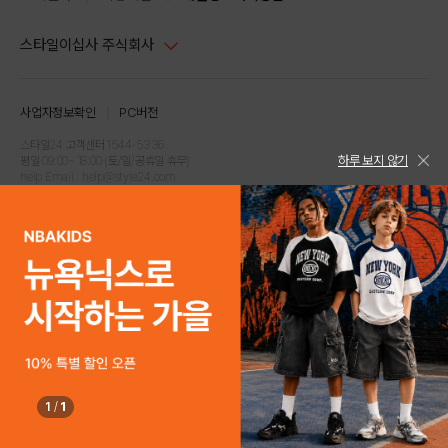
스타일이십사 주식회사
대표이사 : 임동환, 김지원
사업자정보확인
PC버전
주소 : 서울시 강남구 논현로 633, 6층 (논현동, 한세엠케이빌딩)
사업자등록번호 : 116-81-32499
스타일24 고객센터 1544-5336
하루 보지 않기
평일 09:00~ 18:00 (토/일/공휴일 휴무)
통신판매업신고번호 : 제 2024-서울강남-04239
help Email : help@style24.com
개인정보보호책임자 : 배기영
COPYRIGHTⓒ2021 STYLE24 ALL RIGHTS RESERVED.
호스팅 서비스 : 스타일이십사㈜
고객센터 1544-5336(평일 09:00~ 18:00 토/일/공휴일 휴무)
1
/
1