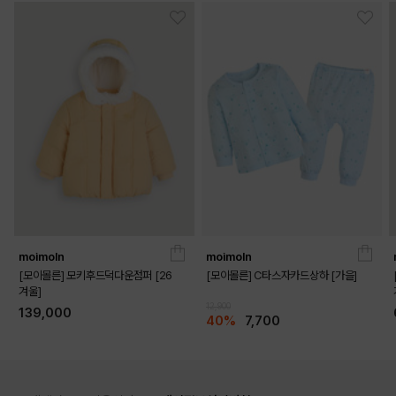
moimoln
moimoln
[모이몰른] 모키후드덕다운점퍼 [26
[모이몰른] C타스자카드상하 [가을]
겨울]
12,900
139,000
40%
7,700