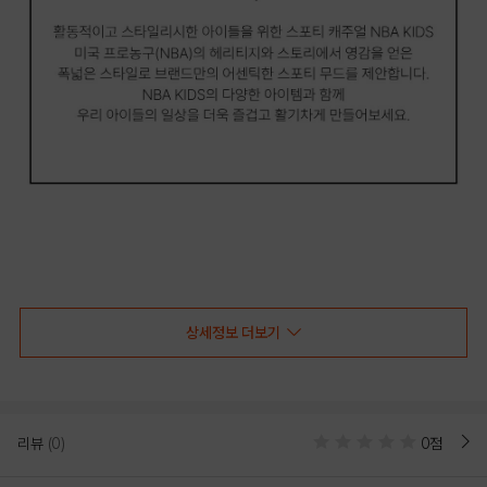
상세정보 더보기
NBA키즈 데님 소프트 볼캡(K261AP030P)
-스티치 포인트 데님 소프트 볼캡
-가볍고 부드러운 터치감의 데님 원단 사용.
-크라운이 자연스럽게 떨어지면서 머리 전체를 감싸주어 안정적이고 릴렉스한 핏감
리뷰
(0)
0점
제공
-전면 로고맨 자수 포인트.