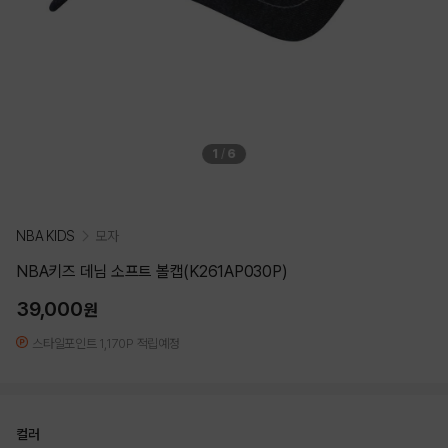
1
/
6
NBA KIDS
모자
NBA키즈 데님 소프트 볼캡(K261AP030P)
39,000
원
스타일포인트 1,170P 적립예정
컬러