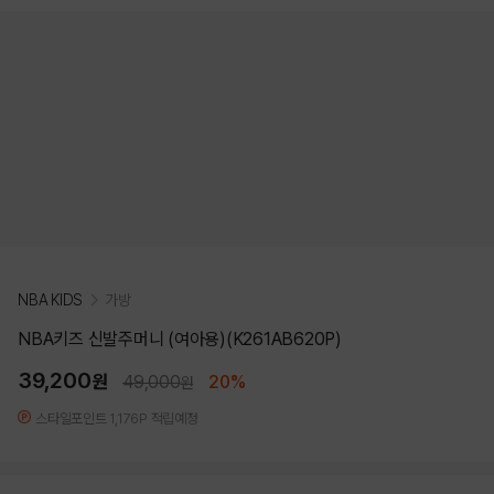
NBA KIDS
가방
NBA키즈 신발주머니 (여아용)(K261AB620P)
39,200
원
49,000
20%
원
스타일포인트 1,176P 적립예정