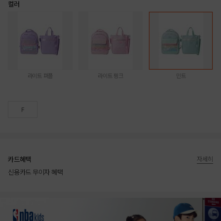
컬러
라이트 퍼플
라이트 핑크
민트
F
카드혜택
자세히
신용카드 무이자 혜택
상품상세정보