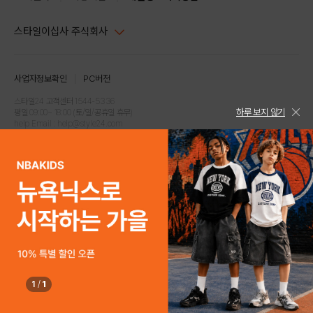
스타일이십사 주식회사
대표이사 : 임동환, 김지원
사업자정보확인
PC버전
주소 : 서울시 강남구 논현로 633, 6층 (논현동, 한세엠케이빌딩)
사업자등록번호 : 116-81-32499
스타일24 고객센터 1544-5336
하루 보지 않기
평일 09:00~ 18:00 (토/일/공휴일 휴무)
통신판매업신고번호 : 제 2024-서울강남-04239
help Email : help@style24.com
개인정보보호책임자 : 배기영
COPYRIGHTⓒ2021 STYLE24 ALL RIGHTS RESERVED.
호스팅 서비스 : 스타일이십사㈜
고객센터 1544-5336(평일 09:00~ 18:00 토/일/공휴일 휴무)
1
/
1