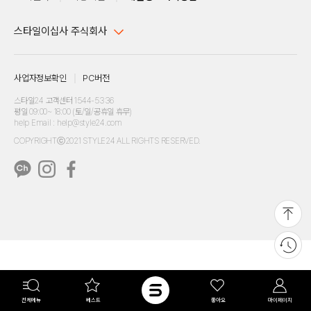
스타일이십사 주식회사
대표이사 : 임동환, 김지원
사업자정보확인
PC버전
주소 : 서울시 강남구 논현로 633, 6층 (논현동, 한세엠케이빌딩)
사업자등록번호 : 116-81-32499
스타일24 고객센터 1544-5336
평일 09:00~ 18:00 (토/일/공휴일 휴무)
통신판매업신고번호 : 제 2024-서울강남-04239
help Email : help@style24.com
개인정보보호책임자 : 배기영
COPYRIGHTⓒ2021 STYLE24 ALL RIGHTS RESERVED.
호스팅 서비스 : 스타일이십사㈜
고객센터 1544-5336(평일 09:00~ 18:00 토/일/공휴일 휴무)