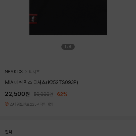
1
/
6
NBA KIDS
티셔츠
MIA 메쉬 믹스 티셔츠(K252TS093P)
22,500
원
59,000
62%
원
스타일포인트 225P 적립예정
컬러