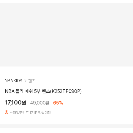
NBA KIDS
팬츠
NBA 폴리 메쉬 5부 팬츠(K252TP090P)
17,100
원
49,000
65%
원
스타일포인트 171P 적립예정