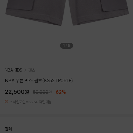
1
/
6
NBA KIDS
팬츠
NBA 우븐 믹스 팬츠(K252TP061P)
22,500
원
59,000
62%
원
스타일포인트 225P 적립예정
컬러