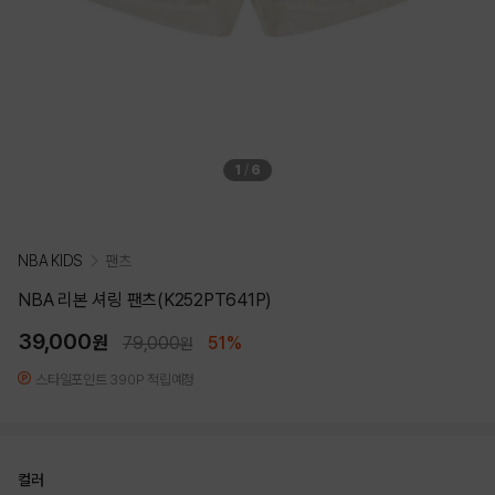
1
/
6
NBA KIDS
팬츠
NBA 리본 셔링 팬츠(K252PT641P)
39,000
원
79,000
51%
원
스타일포인트 390P 적립예정
컬러