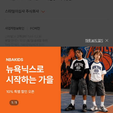
스타일이십사 주식회사
대표이사 : 임동환, 김지원
사업자정보확인
PC버전
주소 : 서울시 강남구 논현로 633, 6층 (논현동, 한세엠케이빌딩)
사업자등록번호 : 116-81-32499
스타일24 고객센터 1544-5336
하루 보지 않기
평일 09:00~ 18:00 (토/일/공휴일 휴무)
통신판매업신고번호 : 제 2024-서울강남-04239
help Email : help@style24.com
개인정보보호책임자 : 배기영
COPYRIGHTⓒ2021 STYLE24 ALL RIGHTS RESERVED.
호스팅 서비스 : 스타일이십사㈜
고객센터 1544-5336(평일 09:00~ 18:00 토/일/공휴일 휴무)
1
/
1