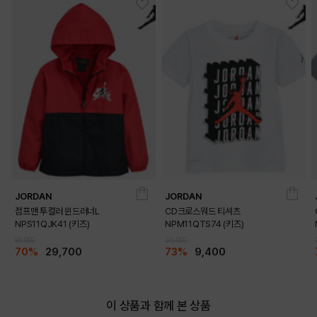
JORDAN
JORDAN
점프맨 투컬러 윈드러너L
CD크로스워드 티셔츠
NPS11QJK41 (키즈)
NPM11QTS74 (키즈)
99,000
35,000
70%
29,700
73%
9,400
이 상품과 함께 본 상품