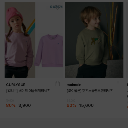
CURLYSUE
moimoln
[컬리수] 베이직 에슬레저티셔츠
[모이몰른] 켓츠부클맨투맨티셔츠
19,900
39,000
80%
3,900
60%
15,600