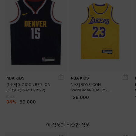
NBA KIDS
NBA KIDS
[NIKE] 0-7 ICON REPLICA
NIKE] BOYS ICON
JERSEY(K245TS152P)
SWINGMANJERSEY -
PLAYER(K245TS054P)
129,000
89,000
DETAILS
34%
59,000
이 상품과 비슷한 상품