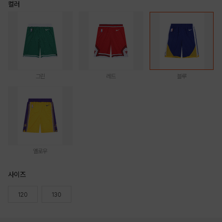
컬러
그린
레드
블루
옐로우
사이즈
120
130