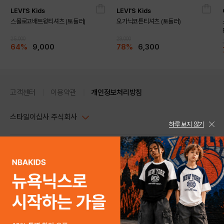
LEVI'S Kids
LEVI'S Kids
스몰로고배트윙티셔츠 (토들러)
오가닉코튼티셔츠 (토들러)
25,000
29,000
64%
9,000
78%
6,300
고객센터
이용약관
개인정보처리방침
스타일이십사 주식회사
하루 보지 않기
대표이사 : 임동환, 김지원
사업자정보확인
PC버전
주소 : 서울시 강남구 논현로 633, 6층 (논현동, 한세엠케이빌딩)
사업자등록번호 : 116-81-32499
스타일24 고객센터 1544-5336
평일 09:00~ 18:00 (토/일/공휴일 휴무)
통신판매업신고번호 : 제 2024-서울강남-04239
help Email : help@style24.com
개인정보보호책임자 : 배기영
COPYRIGHTⓒ2021 STYLE24 ALL RIGHTS RESERVED.
호스팅 서비스 : 스타일이십사㈜
고객센터 1544-5336(평일 09:00~ 18:00 토/일/공휴일 휴무)