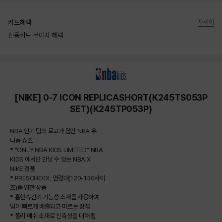
카드혜택
자세히
신용카드 무이자 혜택
상품상세정보
[NIKE] 0-7 ICON REPLICASHORT(K245TS053P
SET)(K245TP053P)
NBA 인기 팀의 로고가 담긴 NBA 유
니폼 쇼츠
* "ONLY NBA KIDS LIMITED" NBA
KIDS 에서만 만날 수 있는 NBA X
NIKE 정품
* PRESCHOOL 연령대(120-130사이
즈)를 위한 상품
* 흡한속건의 기능성 소재를 사용하여
땀이 빠르게 배출되고 마르는 장점
* 폴리 메쉬 소재로 신축성을 더해 활