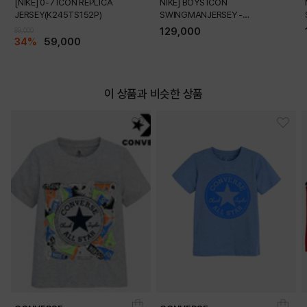
[NIKE] 0-7 ICON REPLICA
NIKE] BOYS ICON
JERSEY(K245TS152P)
SWINGMANJERSEY -
PLAYER(K245TS054P)
129,000
89,000
34%
59,000
이 상품과 비슷한 상품